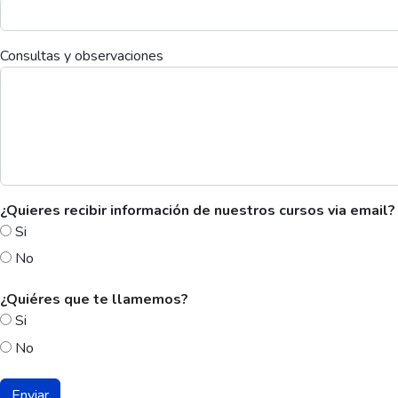
Consultas y observaciones
¿Quieres recibir información de nuestros cursos via email?
Si
No
¿Quiéres que te llamemos?
Si
No