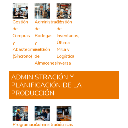
Gestión
Administración
Gestión
de
de
de
Compras
Bodegas
Inventarios,
y
y
Última
Abastecimiento
Gestión
Milla y
(Síncrono)
de
Logística
Almacenes
Inversa
ADMINISTRACIÓN Y
PLANIFICACIÓN DE LA
PRODUCCIÓN
Programación
Administración
Técnicas