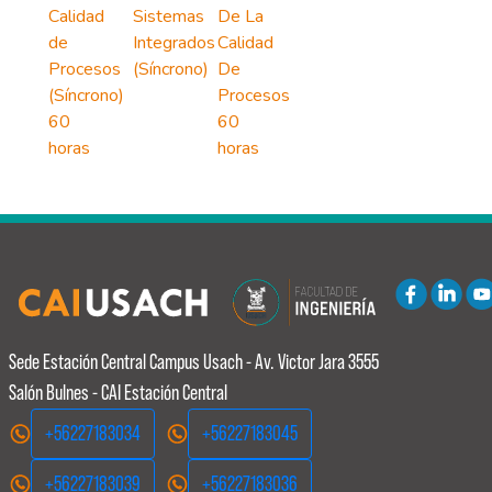
Calidad
Sistemas
De La
de
Integrados
Calidad
Procesos
(Síncrono)
De
(Síncrono)
Procesos
60
60
horas
horas
Sede Estación Central
Campus Usach - Av. Victor Jara 3555
Salón Bulnes - CAI Estación Central
+56227183034
+56227183045
+56227183039
+56227183036