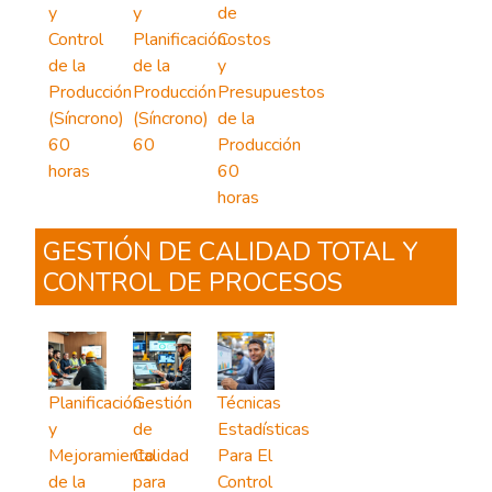
y
y
de
Control
Planificación
Costos
de la
de la
y
Producción
Producción
Presupuestos
(Síncrono)
(Síncrono)
de la
60
60
Producción
horas
60
horas
GESTIÓN DE CALIDAD TOTAL Y
CONTROL DE PROCESOS
Planificación
Gestión
Técnicas
y
de
Estadísticas
Mejoramiento
Calidad
Para El
de la
para
Control