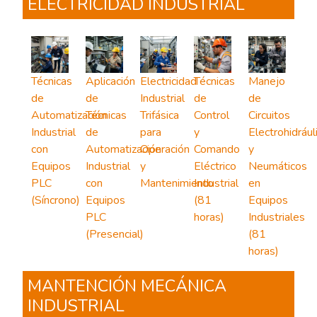
ELECTRICIDAD INDUSTRIAL
Técnicas
Aplicación
Electricidad
Técnicas
Manejo
de
de
Industrial
de
de
Automatización
Técnicas
Trifásica
Control
Circuitos
Industrial
de
para
y
Electrohidrául
con
Automatización
Operación
Comando
y
Equipos
Industrial
y
Eléctrico
Neumáticos
PLC
con
Mantenimiento
Industrial
en
(Síncrono)
Equipos
(81
Equipos
PLC
horas)
Industriales
(Presencial)
(81
horas)
MANTENCIÓN MECÁNICA
INDUSTRIAL