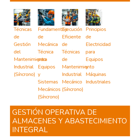
Técnicas
Fundamentos
Ejecución
Principios
de
de
Eficiente
de
Gestión
Mecánica
de
Electricidad
del
Técnica
Técnicas
para
Mantenimiento
para
de
Equipos
Industrial
Equipos
Mantenimiento
y
(Síncrono)
y
Industrial
Máquinas
Sistemas
Mecánico
Industriales
Mecánicos
(Síncrono)
(Síncrono)
GESTIÓN OPERATIVA DE
ALMACENES Y ABASTECIMIENTO
INTEGRAL