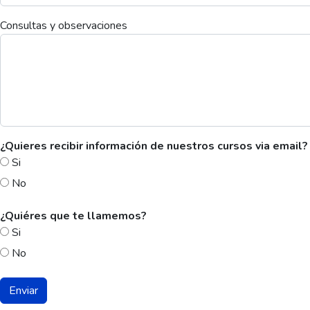
Consultas y observaciones
¿Quieres recibir información de nuestros cursos via email?
Si
No
¿Quiéres que te llamemos?
Si
No