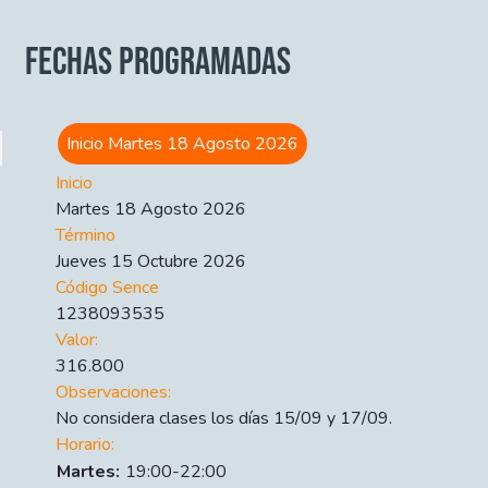
FECHAS PROGRAMADAS
Inicio Martes 18 Agosto 2026
Inicio
Martes 18 Agosto 2026
Término
Jueves 15 Octubre 2026
Código Sence
1238093535
Valor:
316.800
Observaciones:
No considera clases los días 15/09 y 17/09.
Horario:
Día
Time slot
Comment
Martes:
19:00-22:00