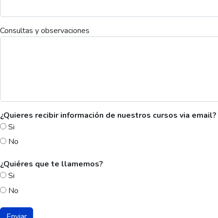
Consultas y observaciones
¿Quieres recibir información de nuestros cursos via email?
Si
No
¿Quiéres que te llamemos?
Si
No