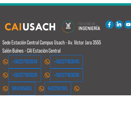
Sede Estación Central
Campus Usach - Av. Victor Jara 3555
Salón Bulnes - CAI Estación Central
+56227183034
+56227183045
+56227183039
+56227183036
984195483
942290195