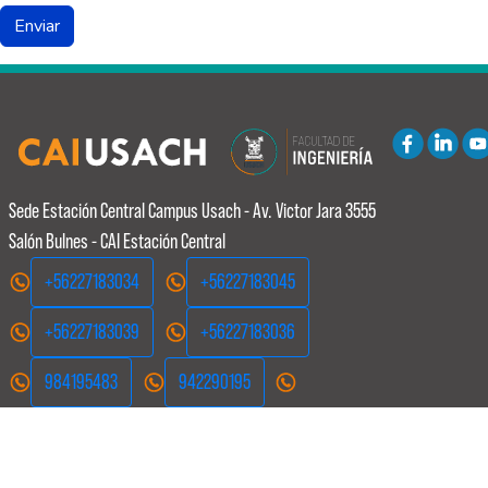
Sede Estación Central
Campus Usach - Av. Victor Jara 3555
Salón Bulnes - CAI Estación Central
+56227183034
+56227183045
+56227183039
+56227183036
984195483
942290195