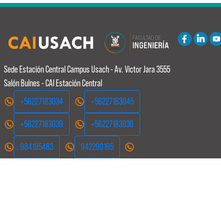
Sede Estación Central
Campus Usach - Av. Victor Jara 3555
Salón Bulnes - CAI Estación Central
+56227183034
+56227183045
+56227183039
+56227183036
984195483
942290195