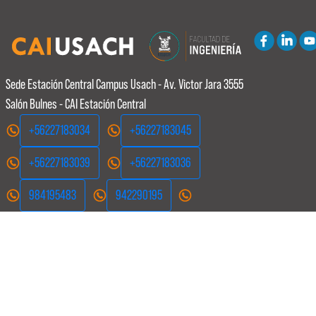
Sede Estación Central
Campus Usach - Av. Victor Jara 3555
Salón Bulnes - CAI Estación Central
+56227183034
+56227183045
+56227183039
+56227183036
984195483
942290195