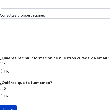
Consultas y observaciones
¿Quieres recibir información de nuestros cursos via email?
Si
No
¿Quiéres que te llamemos?
Si
No