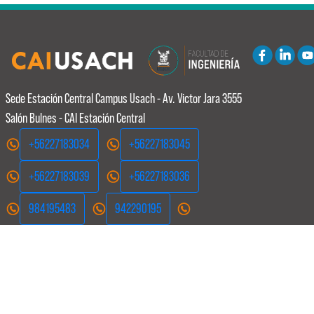
Sede Estación Central
Campus Usach - Av. Victor Jara 3555
Salón Bulnes - CAI Estación Central
+56227183034
+56227183045
+56227183039
+56227183036
984195483
942290195