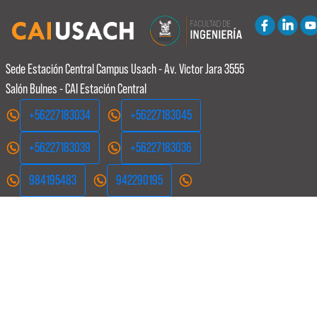
Sede Estación Central
Campus Usach - Av. Victor Jara 3555
Salón Bulnes - CAI Estación Central
+56227183034
+56227183045
+56227183039
+56227183036
984195483
942290195