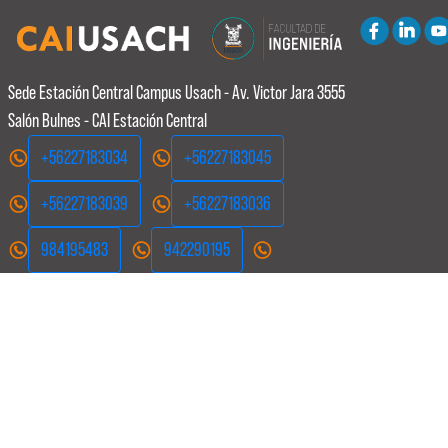
Sede Estación Central
Campus Usach - Av. Victor Jara 3555
Salón Bulnes - CAI Estación Central
+56227183034
+56227183045
+56227183039
+56227183036
984195483
942290195