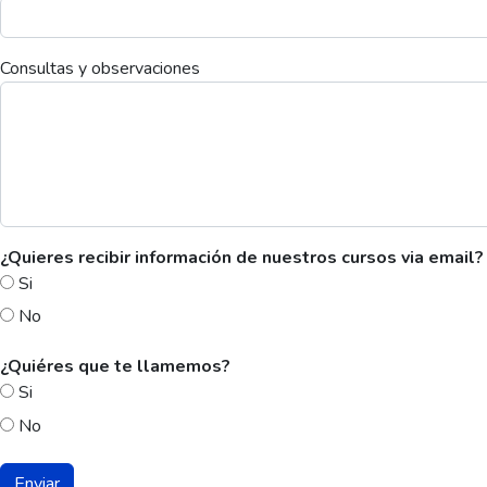
Consultas y observaciones
¿Quieres recibir información de nuestros cursos via email?
Si
No
¿Quiéres que te llamemos?
Si
No