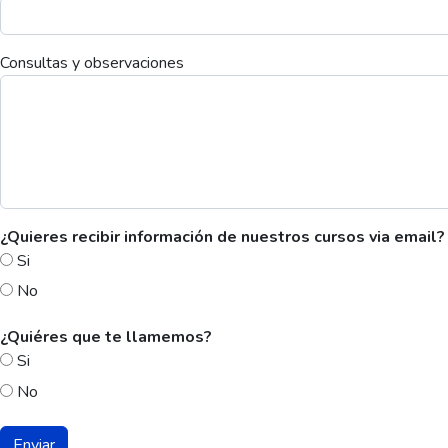
Consultas y observaciones
¿Quieres recibir información de nuestros cursos via email?
Si
No
¿Quiéres que te llamemos?
Si
No