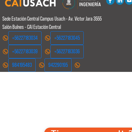
Sede Estación Central
Campus Usach - Av. Victor Jara 3555
Salón Bulnes - CAI Estación Central
+56227183034
+56227183045
+56227183039
+56227183036
984195483
942290195