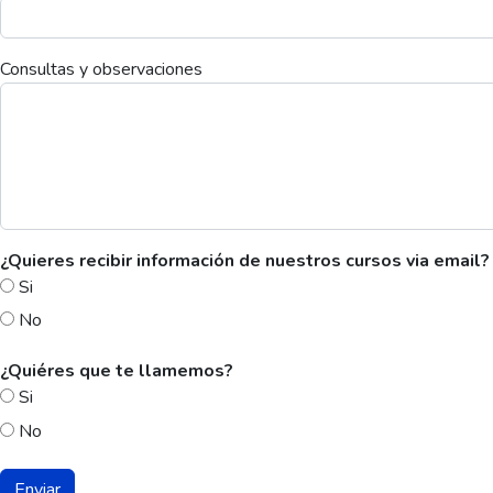
Consultas y observaciones
¿Quieres recibir información de nuestros cursos via email?
Si
No
¿Quiéres que te llamemos?
Si
No