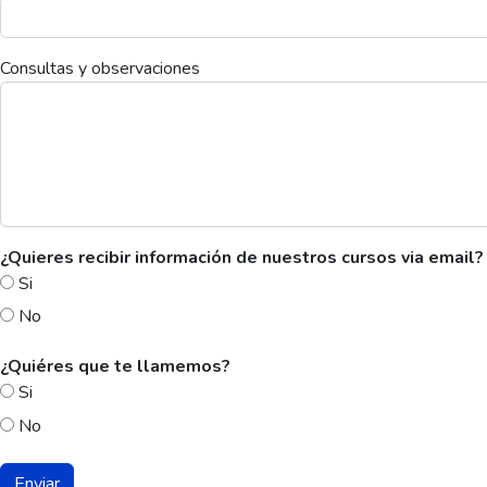
Consultas y observaciones
¿Quieres recibir información de nuestros cursos via email?
Si
No
¿Quiéres que te llamemos?
Si
No