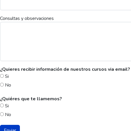
Consultas y observaciones
¿Quieres recibir información de nuestros cursos via email?
Si
No
¿Quiéres que te llamemos?
Si
No