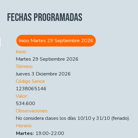
FECHAS PROGRAMADAS
Inicio Martes 29 Septiembre 2026
Inicio
Martes 29 Septiembre 2026
Término
Jueves 3 Diciembre 2026
Código Sence
1238065146
Valor:
534.600
Observaciones:
No considera clases los días 10/10 y 31/10 (feriado).
Horario:
Día
Time slot
Comment
Martes:
19:00-22:00