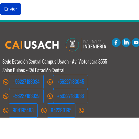
Sede Estación Central
Campus Usach - Av. Victor Jara 3555
Salón Bulnes - CAI Estación Central
+56227183034
+56227183045
+56227183039
+56227183036
984195483
942290195