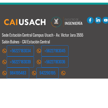
Sede Estación Central
Campus Usach - Av. Victor Jara 3555
Salón Bulnes - CAI Estación Central
+56227183034
+56227183045
+56227183039
+56227183036
984195483
942290195