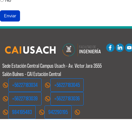
No
Sede Estación Central
Campus Usach - Av. Victor Jara 3555
Salón Bulnes - CAI Estación Central
+56227183034
+56227183045
+56227183039
+56227183036
984195483
942290195